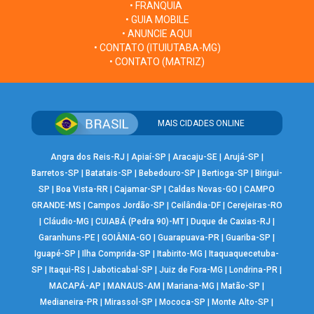
• FRANQUIA
• GUIA MOBILE
• ANUNCIE AQUI
• CONTATO (ITUIUTABA-MG)
• CONTATO (MATRIZ)
MAIS CIDADES ONLINE
Angra dos Reis-RJ
|
Apiaí-SP
|
Aracaju-SE
|
Arujá-SP
|
Barretos-SP
|
Batatais-SP
|
Bebedouro-SP
|
Bertioga-SP
|
Birigui-
SP
|
Boa Vista-RR
|
Cajamar-SP
|
Caldas Novas-GO
|
CAMPO
GRANDE-MS
|
Campos Jordão-SP
|
Ceilândia-DF
|
Cerejeiras-RO
|
Cláudio-MG
|
CUIABÁ (Pedra 90)-MT
|
Duque de Caxias-RJ
|
Garanhuns-PE
|
GOIÂNIA-GO
|
Guarapuava-PR
|
Guariba-SP
|
Iguapé-SP
|
Ilha Comprida-SP
|
Itabirito-MG
|
Itaquaquecetuba-
SP
|
Itaqui-RS
|
Jaboticabal-SP
|
Juiz de Fora-MG
|
Londrina-PR
|
MACAPÁ-AP
|
MANAUS-AM
|
Mariana-MG
|
Matão-SP
|
Medianeira-PR
|
Mirassol-SP
|
Mococa-SP
|
Monte Alto-SP
|