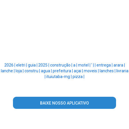
2026 |
eletri |
guia |
2025 |
construção |
a |
motel |
' |
|
entrega |
arara |
lanche |
loja |
constru |
agua |
prefeitura |
açai |
moveis |
lanches |
livraria
|
ituiutaba-mg |
pizza |
BAIXE NOSSO APLICATIVO