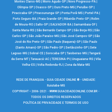
Montes Claros-MG
|
Morro Agudo-SP
|
Novo Progresso-PA
|
Olímpia-SP
|
Osasco-SP
|
Ouro Preto-MG
|
Peruíbe-SP
|
Piracicaba-SP
|
Pirassununga-SP
|
Ponta Porã-MS
|
Portel-PA
|
Porto Seguro-BA
|
Praia Grande-SP
|
Ribeirão Preto-SP
|
Rolim
de Moura-RO
|
Salto-SP
|
SALVADOR-BA
|
Samambaia-DF
|
Santa Maria-RS
|
São Bernardo Campo-SP
|
São Borja-RS
|
São
Carlos-SP
|
São João Paraíso-MG
|
São José Campos-SP
|
São
José do Rio Preto-SP
|
São Paulo (Itaquera)-SP
|
São Paulo
(Santo Amaro)-SP
|
São Pedro-SP
|
Sertãozinho-SP
|
Sete
Lagoas-MG
|
Sobral-CE
|
Sorocaba-SP
|
Taiobeiras-MG
|
Tangará
da Serra-MT
|
Tarauacá-AC
|
TERESINA-PI
|
Uruguaiana-RS
|
Vila
Velha-ES
|
Volta Redonda-RJ
|
Zona da Mata-MG
REDE DE FRANQUIA - GUIA CIDADE ONLINE ® - UNIDADE:
Ituiutaba-MG
COPYRIGHT • 2006-2021 -
WWW.GUIACIDADEONLINE.COM.BR
-
TODOS OS DIREITOS RESERVADOS
POLÍTICA DE PRIVACIDADE E TERMOS DE USO