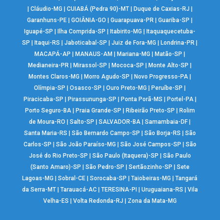
|
Cláudio-MG
|
CUIABÁ (Pedra 90)-MT
|
Duque de Caxias-RJ
|
Garanhuns-PE
|
GOIÂNIA-GO
|
Guarapuava-PR
|
Guariba-SP
|
Iguapé-SP
|
Ilha Comprida-SP
|
Itabirito-MG
|
Itaquaquecetuba-
SP
|
Itaqui-RS
|
Jaboticabal-SP
|
Juiz de Fora-MG
|
Londrina-PR
|
MACAPÁ-AP
|
MANAUS-AM
|
Mariana-MG
|
Matão-SP
|
Medianeira-PR
|
Mirassol-SP
|
Mococa-SP
|
Monte Alto-SP
|
Montes Claros-MG
|
Morro Agudo-SP
|
Novo Progresso-PA
|
Olímpia-SP
|
Osasco-SP
|
Ouro Preto-MG
|
Peruíbe-SP
|
Piracicaba-SP
|
Pirassununga-SP
|
Ponta Porã-MS
|
Portel-PA
|
Porto Seguro-BA
|
Praia Grande-SP
|
Ribeirão Preto-SP
|
Rolim
de Moura-RO
|
Salto-SP
|
SALVADOR-BA
|
Samambaia-DF
|
Santa Maria-RS
|
São Bernardo Campo-SP
|
São Borja-RS
|
São
Carlos-SP
|
São João Paraíso-MG
|
São José Campos-SP
|
São
José do Rio Preto-SP
|
São Paulo (Itaquera)-SP
|
São Paulo
(Santo Amaro)-SP
|
São Pedro-SP
|
Sertãozinho-SP
|
Sete
Lagoas-MG
|
Sobral-CE
|
Sorocaba-SP
|
Taiobeiras-MG
|
Tangará
da Serra-MT
|
Tarauacá-AC
|
TERESINA-PI
|
Uruguaiana-RS
|
Vila
Velha-ES
|
Volta Redonda-RJ
|
Zona da Mata-MG