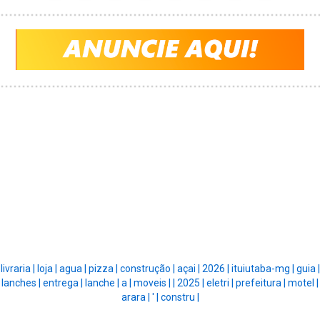
livraria |
loja |
agua |
pizza |
construção |
açai |
2026 |
ituiutaba-mg |
guia |
lanches |
entrega |
lanche |
a |
moveis |
|
2025 |
eletri |
prefeitura |
motel |
arara |
' |
constru |