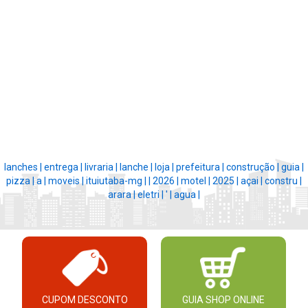
lanches |
entrega |
livraria |
lanche |
loja |
prefeitura |
construção |
guia |
pizza |
a |
moveis |
ituiutaba-mg |
|
2026 |
motel |
2025 |
açai |
constru |
arara |
eletri |
' |
agua |
CUPOM DESCONTO
GUIA SHOP ONLINE