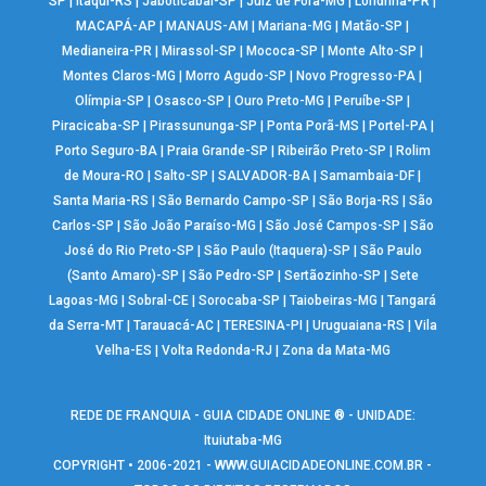
SP
|
Itaqui-RS
|
Jaboticabal-SP
|
Juiz de Fora-MG
|
Londrina-PR
|
MACAPÁ-AP
|
MANAUS-AM
|
Mariana-MG
|
Matão-SP
|
Medianeira-PR
|
Mirassol-SP
|
Mococa-SP
|
Monte Alto-SP
|
Montes Claros-MG
|
Morro Agudo-SP
|
Novo Progresso-PA
|
Olímpia-SP
|
Osasco-SP
|
Ouro Preto-MG
|
Peruíbe-SP
|
Piracicaba-SP
|
Pirassununga-SP
|
Ponta Porã-MS
|
Portel-PA
|
Porto Seguro-BA
|
Praia Grande-SP
|
Ribeirão Preto-SP
|
Rolim
de Moura-RO
|
Salto-SP
|
SALVADOR-BA
|
Samambaia-DF
|
Santa Maria-RS
|
São Bernardo Campo-SP
|
São Borja-RS
|
São
Carlos-SP
|
São João Paraíso-MG
|
São José Campos-SP
|
São
José do Rio Preto-SP
|
São Paulo (Itaquera)-SP
|
São Paulo
(Santo Amaro)-SP
|
São Pedro-SP
|
Sertãozinho-SP
|
Sete
Lagoas-MG
|
Sobral-CE
|
Sorocaba-SP
|
Taiobeiras-MG
|
Tangará
da Serra-MT
|
Tarauacá-AC
|
TERESINA-PI
|
Uruguaiana-RS
|
Vila
Velha-ES
|
Volta Redonda-RJ
|
Zona da Mata-MG
REDE DE FRANQUIA - GUIA CIDADE ONLINE ® - UNIDADE:
Ituiutaba-MG
COPYRIGHT • 2006-2021 -
WWW.GUIACIDADEONLINE.COM.BR
-