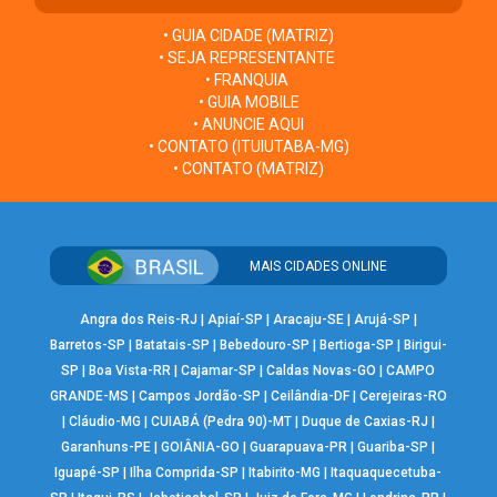
• GUIA CIDADE (MATRIZ)
• SEJA REPRESENTANTE
• FRANQUIA
• GUIA MOBILE
• ANUNCIE AQUI
• CONTATO (ITUIUTABA-MG)
• CONTATO (MATRIZ)
MAIS CIDADES ONLINE
Angra dos Reis-RJ
|
Apiaí-SP
|
Aracaju-SE
|
Arujá-SP
|
Barretos-SP
|
Batatais-SP
|
Bebedouro-SP
|
Bertioga-SP
|
Birigui-
SP
|
Boa Vista-RR
|
Cajamar-SP
|
Caldas Novas-GO
|
CAMPO
GRANDE-MS
|
Campos Jordão-SP
|
Ceilândia-DF
|
Cerejeiras-RO
|
Cláudio-MG
|
CUIABÁ (Pedra 90)-MT
|
Duque de Caxias-RJ
|
Garanhuns-PE
|
GOIÂNIA-GO
|
Guarapuava-PR
|
Guariba-SP
|
Iguapé-SP
|
Ilha Comprida-SP
|
Itabirito-MG
|
Itaquaquecetuba-