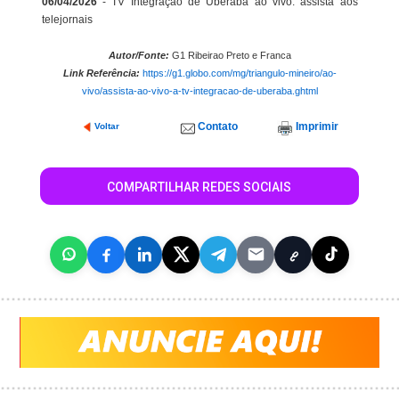
06/04/2026
- TV Integração de Uberaba ao vivo: assista aos
telejornais
Autor/Fonte:
G1 Ribeirao Preto e Franca
Link Referência:
https://g1.globo.com/mg/triangulo-mineiro/ao-
vivo/assista-ao-vivo-a-tv-integracao-de-uberaba.ghtml
Contato
Imprimir
Voltar
COMPARTILHAR REDES SOCIAIS