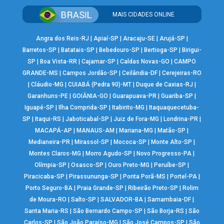
MAIS CIDADES ONLINE
Angra dos Reis-RJ
|
Apiaí-SP
|
Aracaju-SE
|
Arujá-SP
|
Barretos-SP
|
Batatais-SP
|
Bebedouro-SP
|
Bertioga-SP
|
Birigui-
SP
|
Boa Vista-RR
|
Cajamar-SP
|
Caldas Novas-GO
|
CAMPO
GRANDE-MS
|
Campos Jordão-SP
|
Ceilândia-DF
|
Cerejeiras-RO
|
Cláudio-MG
|
CUIABÁ (Pedra 90)-MT
|
Duque de Caxias-RJ
|
Garanhuns-PE
|
GOIÂNIA-GO
|
Guarapuava-PR
|
Guariba-SP
|
Iguapé-SP
|
Ilha Comprida-SP
|
Itabirito-MG
|
Itaquaquecetuba-
SP
|
Itaqui-RS
|
Jaboticabal-SP
|
Juiz de Fora-MG
|
Londrina-PR
|
MACAPÁ-AP
|
MANAUS-AM
|
Mariana-MG
|
Matão-SP
|
Medianeira-PR
|
Mirassol-SP
|
Mococa-SP
|
Monte Alto-SP
|
Montes Claros-MG
|
Morro Agudo-SP
|
Novo Progresso-PA
|
Olímpia-SP
|
Osasco-SP
|
Ouro Preto-MG
|
Peruíbe-SP
|
Piracicaba-SP
|
Pirassununga-SP
|
Ponta Porã-MS
|
Portel-PA
|
Porto Seguro-BA
|
Praia Grande-SP
|
Ribeirão Preto-SP
|
Rolim
de Moura-RO
|
Salto-SP
|
SALVADOR-BA
|
Samambaia-DF
|
Santa Maria-RS
|
São Bernardo Campo-SP
|
São Borja-RS
|
São
Carlos-SP
|
São João Paraíso-MG
|
São José Campos-SP
|
São