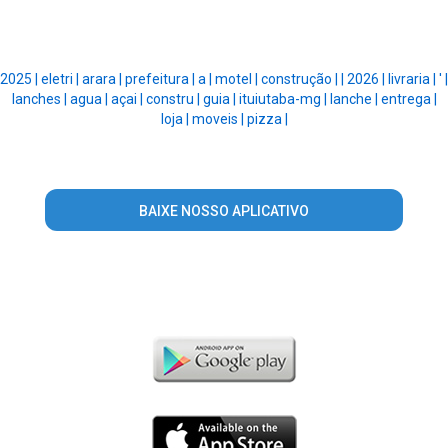
2025 |
eletri |
arara |
prefeitura |
a |
motel |
construção |
|
2026 |
livraria |
' |
lanches |
agua |
açai |
constru |
guia |
ituiutaba-mg |
lanche |
entrega |
loja |
moveis |
pizza |
BAIXE NOSSO APLICATIVO