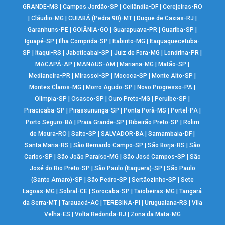
GRANDE-MS
|
Campos Jordão-SP
|
Ceilândia-DF
|
Cerejeiras-RO
|
Cláudio-MG
|
CUIABÁ (Pedra 90)-MT
|
Duque de Caxias-RJ
|
Garanhuns-PE
|
GOIÂNIA-GO
|
Guarapuava-PR
|
Guariba-SP
|
Iguapé-SP
|
Ilha Comprida-SP
|
Itabirito-MG
|
Itaquaquecetuba-
SP
|
Itaqui-RS
|
Jaboticabal-SP
|
Juiz de Fora-MG
|
Londrina-PR
|
MACAPÁ-AP
|
MANAUS-AM
|
Mariana-MG
|
Matão-SP
|
Medianeira-PR
|
Mirassol-SP
|
Mococa-SP
|
Monte Alto-SP
|
Montes Claros-MG
|
Morro Agudo-SP
|
Novo Progresso-PA
|
Olímpia-SP
|
Osasco-SP
|
Ouro Preto-MG
|
Peruíbe-SP
|
Piracicaba-SP
|
Pirassununga-SP
|
Ponta Porã-MS
|
Portel-PA
|
Porto Seguro-BA
|
Praia Grande-SP
|
Ribeirão Preto-SP
|
Rolim
de Moura-RO
|
Salto-SP
|
SALVADOR-BA
|
Samambaia-DF
|
Santa Maria-RS
|
São Bernardo Campo-SP
|
São Borja-RS
|
São
Carlos-SP
|
São João Paraíso-MG
|
São José Campos-SP
|
São
José do Rio Preto-SP
|
São Paulo (Itaquera)-SP
|
São Paulo
(Santo Amaro)-SP
|
São Pedro-SP
|
Sertãozinho-SP
|
Sete
Lagoas-MG
|
Sobral-CE
|
Sorocaba-SP
|
Taiobeiras-MG
|
Tangará
da Serra-MT
|
Tarauacá-AC
|
TERESINA-PI
|
Uruguaiana-RS
|
Vila
Velha-ES
|
Volta Redonda-RJ
|
Zona da Mata-MG