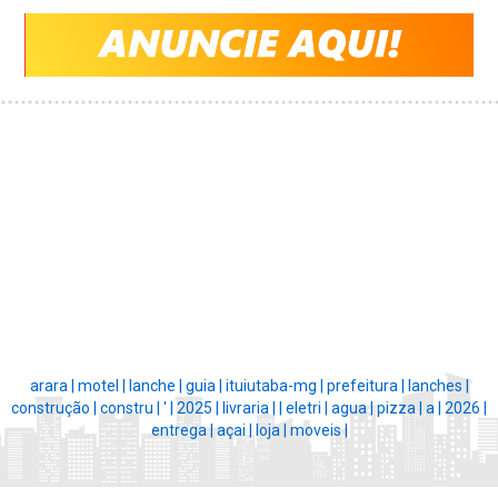
arara |
motel |
lanche |
guia |
ituiutaba-mg |
prefeitura |
lanches |
construção |
constru |
' |
2025 |
livraria |
|
eletri |
agua |
pizza |
a |
2026 |
entrega |
açai |
loja |
moveis |