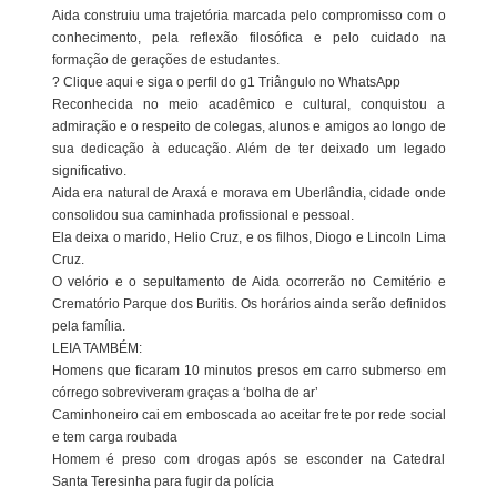
Aida construiu uma trajetória marcada pelo compromisso com o
conhecimento, pela reflexão filosófica e pelo cuidado na
formação de gerações de estudantes.
? Clique aqui e siga o perfil do g1 Triângulo no WhatsApp
Reconhecida no meio acadêmico e cultural, conquistou a
admiração e o respeito de colegas, alunos e amigos ao longo de
sua dedicação à educação. Além de ter deixado um legado
significativo.
Aida era natural de Araxá e morava em Uberlândia, cidade onde
consolidou sua caminhada profissional e pessoal.
Ela deixa o marido, Helio Cruz, e os filhos, Diogo e Lincoln Lima
Cruz.
O velório e o sepultamento de Aida ocorrerão no Cemitério e
Crematório Parque dos Buritis. Os horários ainda serão definidos
pela família.
LEIA TAMBÉM:
Homens que ficaram 10 minutos presos em carro submerso em
córrego sobreviveram graças a ‘bolha de ar’
Caminhoneiro cai em emboscada ao aceitar frete por rede social
e tem carga roubada
Homem é preso com drogas após se esconder na Catedral
Santa Teresinha para fugir da polícia