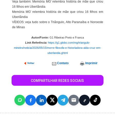
Veja também: Memória MG' relembra história de mãe que criou
16 filhos em Uberlândia
Memória MG' relembra história de mãe que criou 16 filhos em
Uberlândia
VÍDEOS: veja tudo sobre o Triângulo, Alto Paranaíba e Noroeste
de Minas
Autor/Fonte:
G1 Ribeirao Preto e Franca
Link Referência:
https://g1.globo.com/mg/triangulo-
mineiro/noticia/2026/05/15/morre-filosofa-e-historiadora-aida-cruz-em-
uberlandia.ghtml
Contato
Imprimir
Voltar
COMPARTILHAR REDES SOCIAIS