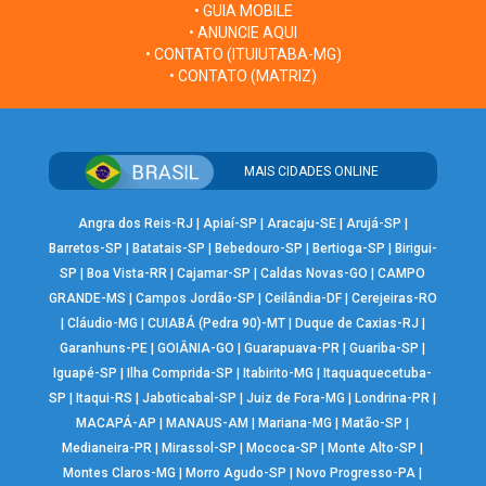
• GUIA MOBILE
• ANUNCIE AQUI
• CONTATO (ITUIUTABA-MG)
• CONTATO (MATRIZ)
MAIS CIDADES ONLINE
Angra dos Reis-RJ
|
Apiaí-SP
|
Aracaju-SE
|
Arujá-SP
|
Barretos-SP
|
Batatais-SP
|
Bebedouro-SP
|
Bertioga-SP
|
Birigui-
SP
|
Boa Vista-RR
|
Cajamar-SP
|
Caldas Novas-GO
|
CAMPO
GRANDE-MS
|
Campos Jordão-SP
|
Ceilândia-DF
|
Cerejeiras-RO
|
Cláudio-MG
|
CUIABÁ (Pedra 90)-MT
|
Duque de Caxias-RJ
|
Garanhuns-PE
|
GOIÂNIA-GO
|
Guarapuava-PR
|
Guariba-SP
|
Iguapé-SP
|
Ilha Comprida-SP
|
Itabirito-MG
|
Itaquaquecetuba-
SP
|
Itaqui-RS
|
Jaboticabal-SP
|
Juiz de Fora-MG
|
Londrina-PR
|
MACAPÁ-AP
|
MANAUS-AM
|
Mariana-MG
|
Matão-SP
|
Medianeira-PR
|
Mirassol-SP
|
Mococa-SP
|
Monte Alto-SP
|
Montes Claros-MG
|
Morro Agudo-SP
|
Novo Progresso-PA
|