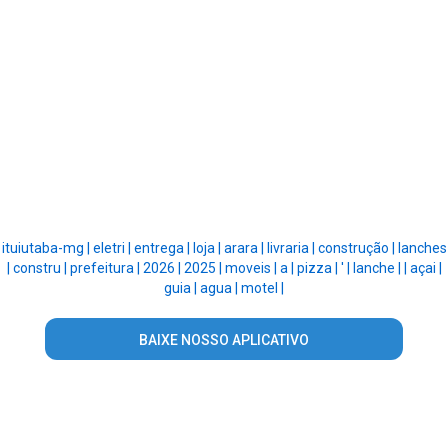
ituiutaba-mg |
eletri |
entrega |
loja |
arara |
livraria |
construção |
lanches
|
constru |
prefeitura |
2026 |
2025 |
moveis |
a |
pizza |
' |
lanche |
|
açai |
guia |
agua |
motel |
BAIXE NOSSO APLICATIVO