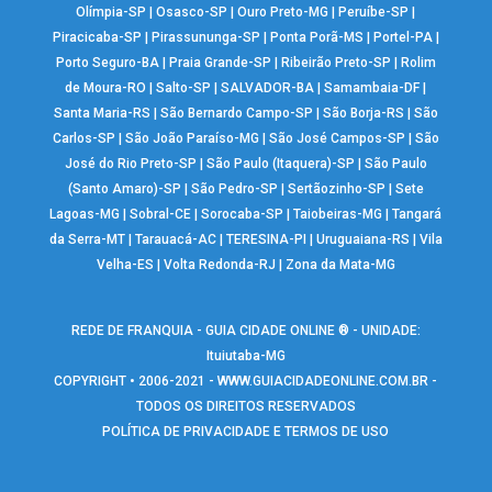
Olímpia-SP
|
Osasco-SP
|
Ouro Preto-MG
|
Peruíbe-SP
|
Piracicaba-SP
|
Pirassununga-SP
|
Ponta Porã-MS
|
Portel-PA
|
Porto Seguro-BA
|
Praia Grande-SP
|
Ribeirão Preto-SP
|
Rolim
de Moura-RO
|
Salto-SP
|
SALVADOR-BA
|
Samambaia-DF
|
Santa Maria-RS
|
São Bernardo Campo-SP
|
São Borja-RS
|
São
Carlos-SP
|
São João Paraíso-MG
|
São José Campos-SP
|
São
José do Rio Preto-SP
|
São Paulo (Itaquera)-SP
|
São Paulo
(Santo Amaro)-SP
|
São Pedro-SP
|
Sertãozinho-SP
|
Sete
Lagoas-MG
|
Sobral-CE
|
Sorocaba-SP
|
Taiobeiras-MG
|
Tangará
da Serra-MT
|
Tarauacá-AC
|
TERESINA-PI
|
Uruguaiana-RS
|
Vila
Velha-ES
|
Volta Redonda-RJ
|
Zona da Mata-MG
REDE DE FRANQUIA - GUIA CIDADE ONLINE ® - UNIDADE:
Ituiutaba-MG
COPYRIGHT • 2006-2021 -
WWW.GUIACIDADEONLINE.COM.BR
-
TODOS OS DIREITOS RESERVADOS
POLÍTICA DE PRIVACIDADE E TERMOS DE USO