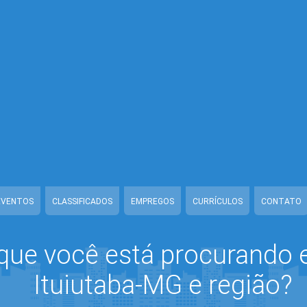
nline/www/class-mb/Seguranca.Class.php
on line
37
line/www/class-mb/Seguranca.Class.php
on line
37
line/www/class-mb/Seguranca.Class.php
on line
37
ww/class-mb/Seguranca.Class.php
on line
37
baonline/www/class-mb/Seguranca.Class.php
on line
37
abaonline/www/class-mb/Seguranca.Class.php
on line
37
ww/class-mb/Seguranca.Class.php
on line
37
EVENTOS
CLASSIFICADOS
EMPREGOS
CURRÍCULOS
CONTATO
que você está procurando
Ituiutaba-MG e região?