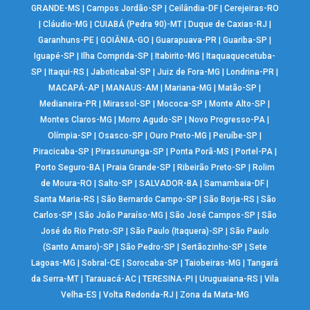
GRANDE-MS
|
Campos Jordão-SP
|
Ceilândia-DF
|
Cerejeiras-RO
|
Cláudio-MG
|
CUIABÁ (Pedra 90)-MT
|
Duque de Caxias-RJ
|
Garanhuns-PE
|
GOIÂNIA-GO
|
Guarapuava-PR
|
Guariba-SP
|
Iguapé-SP
|
Ilha Comprida-SP
|
Itabirito-MG
|
Itaquaquecetuba-
SP
|
Itaqui-RS
|
Jaboticabal-SP
|
Juiz de Fora-MG
|
Londrina-PR
|
MACAPÁ-AP
|
MANAUS-AM
|
Mariana-MG
|
Matão-SP
|
Medianeira-PR
|
Mirassol-SP
|
Mococa-SP
|
Monte Alto-SP
|
Montes Claros-MG
|
Morro Agudo-SP
|
Novo Progresso-PA
|
Olímpia-SP
|
Osasco-SP
|
Ouro Preto-MG
|
Peruíbe-SP
|
Piracicaba-SP
|
Pirassununga-SP
|
Ponta Porã-MS
|
Portel-PA
|
Porto Seguro-BA
|
Praia Grande-SP
|
Ribeirão Preto-SP
|
Rolim
de Moura-RO
|
Salto-SP
|
SALVADOR-BA
|
Samambaia-DF
|
Santa Maria-RS
|
São Bernardo Campo-SP
|
São Borja-RS
|
São
Carlos-SP
|
São João Paraíso-MG
|
São José Campos-SP
|
São
José do Rio Preto-SP
|
São Paulo (Itaquera)-SP
|
São Paulo
(Santo Amaro)-SP
|
São Pedro-SP
|
Sertãozinho-SP
|
Sete
Lagoas-MG
|
Sobral-CE
|
Sorocaba-SP
|
Taiobeiras-MG
|
Tangará
da Serra-MT
|
Tarauacá-AC
|
TERESINA-PI
|
Uruguaiana-RS
|
Vila
Velha-ES
|
Volta Redonda-RJ
|
Zona da Mata-MG