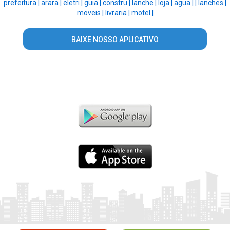
prefeitura |
arara |
eletri |
guia |
constru |
lanche |
loja |
agua |
|
lanches |
moveis |
livraria |
motel |
BAIXE NOSSO APLICATIVO