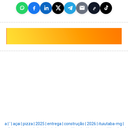
a |
' |
açai |
pizza |
2025 |
entrega |
construção |
2026 |
ituiutaba-mg |