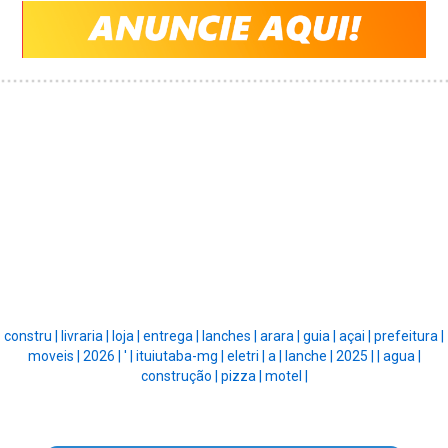
constru |
livraria |
loja |
entrega |
lanches |
arara |
guia |
açai |
prefeitura |
moveis |
2026 |
' |
ituiutaba-mg |
eletri |
a |
lanche |
2025 |
|
agua |
construção |
pizza |
motel |