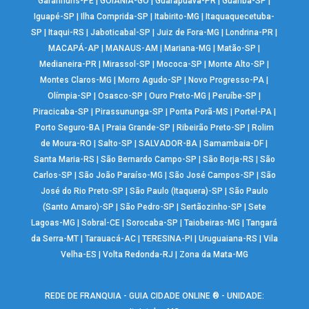
Garanhuns-PE
|
GOIÂNIA-GO
|
Guarapuava-PR
|
Guariba-SP
|
Iguapé-SP
|
Ilha Comprida-SP
|
Itabirito-MG
|
Itaquaquecetuba-
SP
|
Itaqui-RS
|
Jaboticabal-SP
|
Juiz de Fora-MG
|
Londrina-PR
|
MACAPÁ-AP
|
MANAUS-AM
|
Mariana-MG
|
Matão-SP
|
Medianeira-PR
|
Mirassol-SP
|
Mococa-SP
|
Monte Alto-SP
|
Montes Claros-MG
|
Morro Agudo-SP
|
Novo Progresso-PA
|
Olímpia-SP
|
Osasco-SP
|
Ouro Preto-MG
|
Peruíbe-SP
|
Piracicaba-SP
|
Pirassununga-SP
|
Ponta Porã-MS
|
Portel-PA
|
Porto Seguro-BA
|
Praia Grande-SP
|
Ribeirão Preto-SP
|
Rolim
de Moura-RO
|
Salto-SP
|
SALVADOR-BA
|
Samambaia-DF
|
Santa Maria-RS
|
São Bernardo Campo-SP
|
São Borja-RS
|
São
Carlos-SP
|
São João Paraíso-MG
|
São José Campos-SP
|
São
José do Rio Preto-SP
|
São Paulo (Itaquera)-SP
|
São Paulo
(Santo Amaro)-SP
|
São Pedro-SP
|
Sertãozinho-SP
|
Sete
Lagoas-MG
|
Sobral-CE
|
Sorocaba-SP
|
Taiobeiras-MG
|
Tangará
da Serra-MT
|
Tarauacá-AC
|
TERESINA-PI
|
Uruguaiana-RS
|
Vila
Velha-ES
|
Volta Redonda-RJ
|
Zona da Mata-MG
REDE DE FRANQUIA - GUIA CIDADE ONLINE ® - UNIDADE: