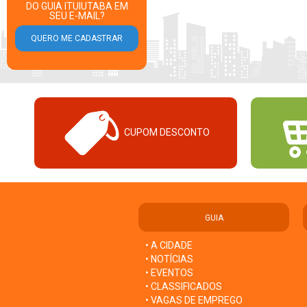
DO GUIA ITUIUTABA EM
SEU E-MAIL?
CUPOM DESCONTO
GUIA
• A CIDADE
• NOTÍCIAS
• EVENTOS
• CLASSIFICADOS
• VAGAS DE EMPREGO