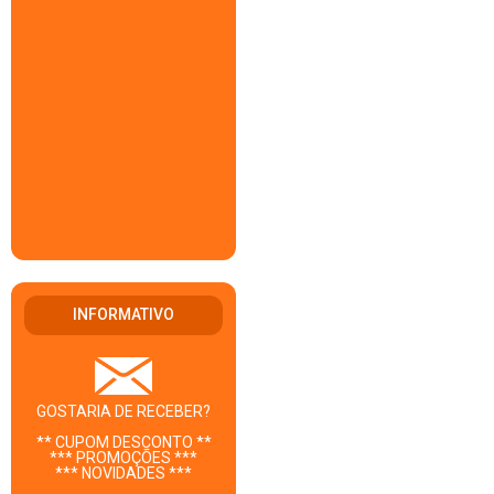
INFORMATIVO
GOSTARIA DE RECEBER?
** CUPOM DESCONTO **
*** PROMOÇÕES ***
*** NOVIDADES ***