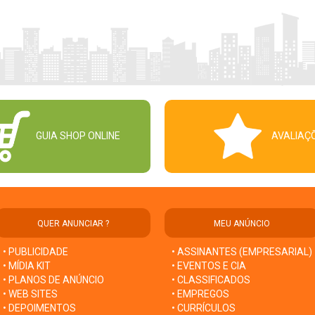
GUIA SHOP ONLINE
AVALIAÇ
QUER ANUNCIAR ?
MEU ANÚNCIO
• PUBLICIDADE
• ASSINANTES (EMPRESARIAL)
• MÍDIA KIT
• EVENTOS E CIA
• PLANOS DE ANÚNCIO
• CLASSIFICADOS
• WEB SITES
• EMPREGOS
• DEPOIMENTOS
• CURRÍCULOS