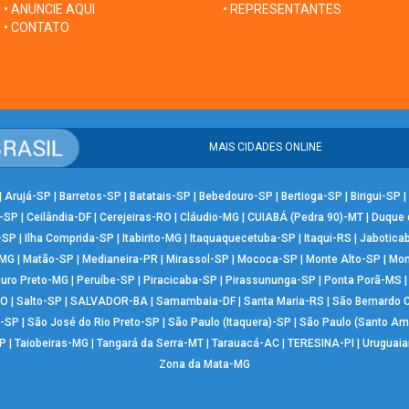
• ANUNCIE AQUI
• REPRESENTANTES
• CONTATO
MAIS CIDADES ONLINE
|
Arujá-SP
|
Barretos-SP
|
Batatais-SP
|
Bebedouro-SP
|
Bertioga-SP
|
Birigui-SP
|
-SP
|
Ceilândia-DF
|
Cerejeiras-RO
|
Cláudio-MG
|
CUIABÁ (Pedra 90)-MT
|
Duque 
-SP
|
Ilha Comprida-SP
|
Itabirito-MG
|
Itaquaquecetuba-SP
|
Itaqui-RS
|
Jabotica
-MG
|
Matão-SP
|
Medianeira-PR
|
Mirassol-SP
|
Mococa-SP
|
Monte Alto-SP
|
Mon
uro Preto-MG
|
Peruíbe-SP
|
Piracicaba-SP
|
Pirassununga-SP
|
Ponta Porã-MS
RO
|
Salto-SP
|
SALVADOR-BA
|
Samambaia-DF
|
Santa Maria-RS
|
São Bernardo
-SP
|
São José do Rio Preto-SP
|
São Paulo (Itaquera)-SP
|
São Paulo (Santo Am
P
|
Taiobeiras-MG
|
Tangará da Serra-MT
|
Tarauacá-AC
|
TERESINA-PI
|
Uruguai
Zona da Mata-MG