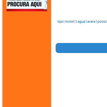
loja |
motel |
|
agua |
arara |
pizza 