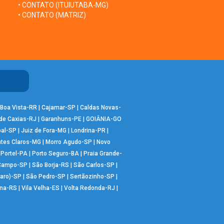
• CONTATO (ITUIUTABA-MG)
• CONTATO (MATRIZ)
Boa Vista-RR
|
Cajamar-SP
|
Caldas Novas-
de Caxias-RJ
|
Garanhuns-PE
|
GOIÂNIA-GO
bal-SP
|
Juiz de Fora-MG
|
Londrina-PR
|
tes Claros-MG
|
Morro Agudo-SP
|
Novo
|
Portel-PA
|
Porto Seguro-BA
|
Praia Grande-
 Campo-SP
|
São Borja-RS
|
São Carlos-SP
|
aro)-SP
|
São Pedro-SP
|
Sertãozinho-SP
|
ana-RS
|
Vila Velha-ES
|
Volta Redonda-RJ
|