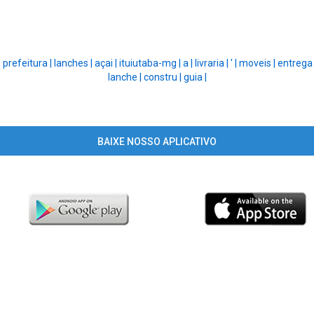
|
prefeitura |
lanches |
açai |
ituiutaba-mg |
a |
livraria |
' |
moveis |
entrega
lanche |
constru |
guia |
BAIXE NOSSO APLICATIVO