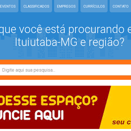
EVENTOS
CLASSIFICADOS
EMPREGOS
CURRÍCULOS
CONTATO
que você está procurando
Ituiutaba-MG e região?