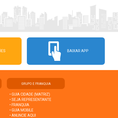
ÕES
BAIXAR APP
GRUPO E FRANQUIA
• GUIA CIDADE (MATRIZ)
• SEJA REPRESENTANTE
• FRANQUIA
• GUIA MOBILE
• ANUNCIE AQUI