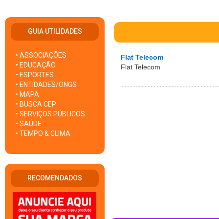
GUIA UTILIDADES
• ASSOCIAÇÕES
Flat Telecom
• EDUCAÇÃO
Flat Telecom
• ESPORTES
• ENTIDADES/ONGS
• MAPA
• BUSCA CEP
• SERVIÇOS PÚBLICOS
• SAÚDE
• TEMPO & CLIMA
RECOMENDADOS