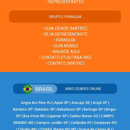
• REPRESENTANTES
GRUPO E FRANQUIA
• GUIA CIDADE (MATRIZ)
• SEJA REPRESENTANTE
• FRANQUIA
• GUIA MOBILE
• ANUNCIE AQUI
• CONTATO (ITUIUTABA-MG)
• CONTATO (MATRIZ)
MAIS CIDADES ONLINE
Angra dos Reis-RJ
|
Apiaí-SP
|
Aracaju-SE
|
Arujá-SP
|
Barretos-SP
|
Batatais-SP
|
Bebedouro-SP
|
Bertioga-SP
|
Birigui-
SP
|
Boa Vista-RR
|
Cajamar-SP
|
Caldas Novas-GO
|
CAMPO
GRANDE-MS
|
Campos Jordão-SP
|
Ceilândia-DF
|
Cerejeiras-RO
|
Cláudio-MG
|
CUIABÁ (Pedra 90)-MT
|
Duque de Caxias-RJ
|