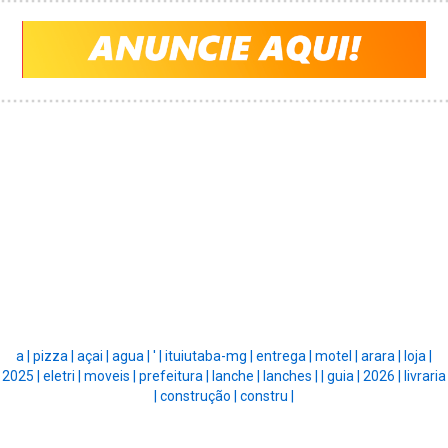
a |
pizza |
açai |
agua |
' |
ituiutaba-mg |
entrega |
motel |
arara |
loja |
2025 |
eletri |
moveis |
prefeitura |
lanche |
lanches |
|
guia |
2026 |
livraria
|
construção |
constru |