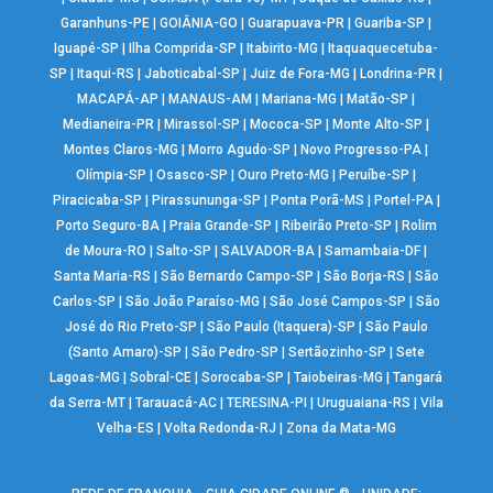
Garanhuns-PE
|
GOIÂNIA-GO
|
Guarapuava-PR
|
Guariba-SP
|
Iguapé-SP
|
Ilha Comprida-SP
|
Itabirito-MG
|
Itaquaquecetuba-
SP
|
Itaqui-RS
|
Jaboticabal-SP
|
Juiz de Fora-MG
|
Londrina-PR
|
MACAPÁ-AP
|
MANAUS-AM
|
Mariana-MG
|
Matão-SP
|
Medianeira-PR
|
Mirassol-SP
|
Mococa-SP
|
Monte Alto-SP
|
Montes Claros-MG
|
Morro Agudo-SP
|
Novo Progresso-PA
|
Olímpia-SP
|
Osasco-SP
|
Ouro Preto-MG
|
Peruíbe-SP
|
Piracicaba-SP
|
Pirassununga-SP
|
Ponta Porã-MS
|
Portel-PA
|
Porto Seguro-BA
|
Praia Grande-SP
|
Ribeirão Preto-SP
|
Rolim
de Moura-RO
|
Salto-SP
|
SALVADOR-BA
|
Samambaia-DF
|
Santa Maria-RS
|
São Bernardo Campo-SP
|
São Borja-RS
|
São
Carlos-SP
|
São João Paraíso-MG
|
São José Campos-SP
|
São
José do Rio Preto-SP
|
São Paulo (Itaquera)-SP
|
São Paulo
(Santo Amaro)-SP
|
São Pedro-SP
|
Sertãozinho-SP
|
Sete
Lagoas-MG
|
Sobral-CE
|
Sorocaba-SP
|
Taiobeiras-MG
|
Tangará
da Serra-MT
|
Tarauacá-AC
|
TERESINA-PI
|
Uruguaiana-RS
|
Vila
Velha-ES
|
Volta Redonda-RJ
|
Zona da Mata-MG