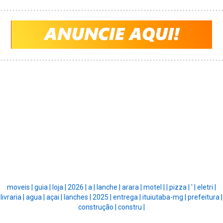
moveis |
guia |
loja |
2026 |
a |
lanche |
arara |
motel |
|
pizza |
' |
eletri |
livraria |
agua |
açai |
lanches |
2025 |
entrega |
ituiutaba-mg |
prefeitura |
construção |
constru |