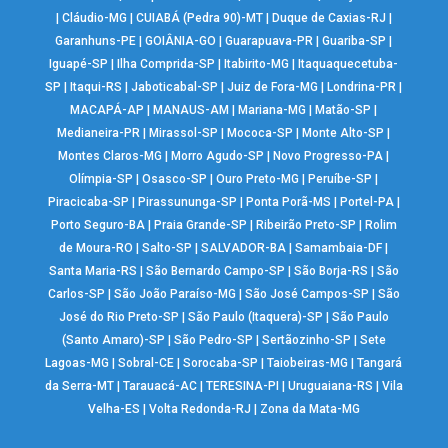
|
Cláudio-MG
|
CUIABÁ (Pedra 90)-MT
|
Duque de Caxias-RJ
|
Garanhuns-PE
|
GOIÂNIA-GO
|
Guarapuava-PR
|
Guariba-SP
|
Iguapé-SP
|
Ilha Comprida-SP
|
Itabirito-MG
|
Itaquaquecetuba-
SP
|
Itaqui-RS
|
Jaboticabal-SP
|
Juiz de Fora-MG
|
Londrina-PR
|
MACAPÁ-AP
|
MANAUS-AM
|
Mariana-MG
|
Matão-SP
|
Medianeira-PR
|
Mirassol-SP
|
Mococa-SP
|
Monte Alto-SP
|
Montes Claros-MG
|
Morro Agudo-SP
|
Novo Progresso-PA
|
Olímpia-SP
|
Osasco-SP
|
Ouro Preto-MG
|
Peruíbe-SP
|
Piracicaba-SP
|
Pirassununga-SP
|
Ponta Porã-MS
|
Portel-PA
|
Porto Seguro-BA
|
Praia Grande-SP
|
Ribeirão Preto-SP
|
Rolim
de Moura-RO
|
Salto-SP
|
SALVADOR-BA
|
Samambaia-DF
|
Santa Maria-RS
|
São Bernardo Campo-SP
|
São Borja-RS
|
São
Carlos-SP
|
São João Paraíso-MG
|
São José Campos-SP
|
São
José do Rio Preto-SP
|
São Paulo (Itaquera)-SP
|
São Paulo
(Santo Amaro)-SP
|
São Pedro-SP
|
Sertãozinho-SP
|
Sete
Lagoas-MG
|
Sobral-CE
|
Sorocaba-SP
|
Taiobeiras-MG
|
Tangará
da Serra-MT
|
Tarauacá-AC
|
TERESINA-PI
|
Uruguaiana-RS
|
Vila
Velha-ES
|
Volta Redonda-RJ
|
Zona da Mata-MG