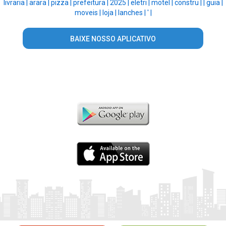
livraria |
arara |
pizza |
prefeitura |
2025 |
eletri |
motel |
constru |
|
guia |
moveis |
loja |
lanches |
' |
BAIXE NOSSO APLICATIVO