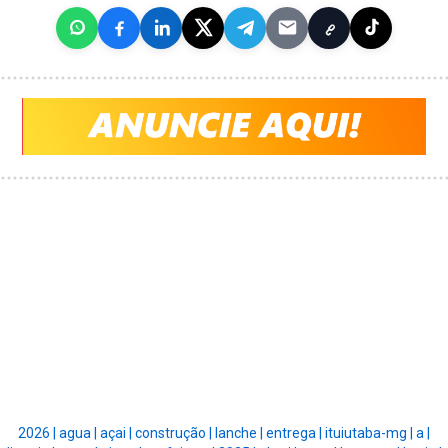
2026 |
agua |
açai |
construção |
lanche |
entrega |
ituiutaba-mg |
a |