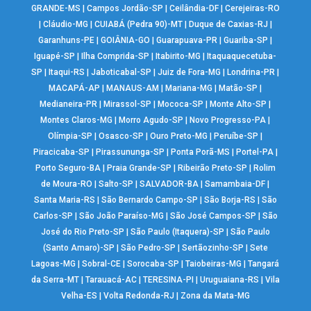
GRANDE-MS
|
Campos Jordão-SP
|
Ceilândia-DF
|
Cerejeiras-RO
|
Cláudio-MG
|
CUIABÁ (Pedra 90)-MT
|
Duque de Caxias-RJ
|
Garanhuns-PE
|
GOIÂNIA-GO
|
Guarapuava-PR
|
Guariba-SP
|
Iguapé-SP
|
Ilha Comprida-SP
|
Itabirito-MG
|
Itaquaquecetuba-
SP
|
Itaqui-RS
|
Jaboticabal-SP
|
Juiz de Fora-MG
|
Londrina-PR
|
MACAPÁ-AP
|
MANAUS-AM
|
Mariana-MG
|
Matão-SP
|
Medianeira-PR
|
Mirassol-SP
|
Mococa-SP
|
Monte Alto-SP
|
Montes Claros-MG
|
Morro Agudo-SP
|
Novo Progresso-PA
|
Olímpia-SP
|
Osasco-SP
|
Ouro Preto-MG
|
Peruíbe-SP
|
Piracicaba-SP
|
Pirassununga-SP
|
Ponta Porã-MS
|
Portel-PA
|
Porto Seguro-BA
|
Praia Grande-SP
|
Ribeirão Preto-SP
|
Rolim
de Moura-RO
|
Salto-SP
|
SALVADOR-BA
|
Samambaia-DF
|
Santa Maria-RS
|
São Bernardo Campo-SP
|
São Borja-RS
|
São
Carlos-SP
|
São João Paraíso-MG
|
São José Campos-SP
|
São
José do Rio Preto-SP
|
São Paulo (Itaquera)-SP
|
São Paulo
(Santo Amaro)-SP
|
São Pedro-SP
|
Sertãozinho-SP
|
Sete
Lagoas-MG
|
Sobral-CE
|
Sorocaba-SP
|
Taiobeiras-MG
|
Tangará
da Serra-MT
|
Tarauacá-AC
|
TERESINA-PI
|
Uruguaiana-RS
|
Vila
Velha-ES
|
Volta Redonda-RJ
|
Zona da Mata-MG