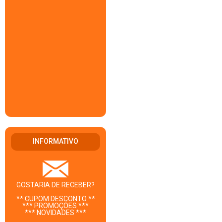
INFORMATIVO
GOSTARIA DE RECEBER?
** CUPOM DESCONTO **
*** PROMOÇÕES ***
*** NOVIDADES ***