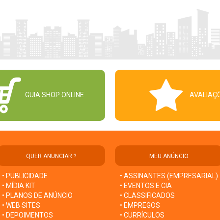
GUIA SHOP ONLINE
AVALIAÇ
QUER ANUNCIAR ?
MEU ANÚNCIO
• PUBLICIDADE
• ASSINANTES (EMPRESARIAL)
• MÍDIA KIT
• EVENTOS E CIA
• PLANOS DE ANÚNCIO
• CLASSIFICADOS
• WEB SITES
• EMPREGOS
• DEPOIMENTOS
• CURRÍCULOS